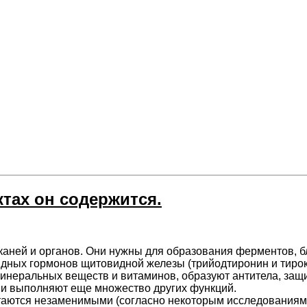
ктах он содержится.
тканей и органов. Они нужны для образования ферментов, 
идных гормонов щитовидной железы (трийодтиронин и тирок
, минеральных веществ и витаминов, образуют антитела, з
ю и выполняют еще множество других функций.
итаются незаменимыми (согласно некоторым исследованиям, и