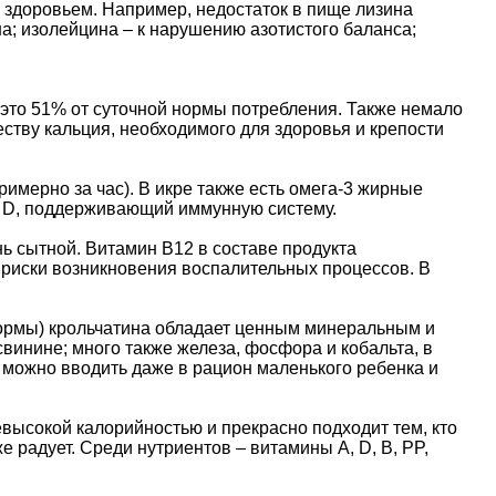
 здоровьем. Например, недостаток в пище лизина
а; изолейцина – к нарушению азотистого баланса;
 это 51% от суточной нормы потребления. Также немало
еству кальция, необходимого для здоровья и крепости
римерно за час). В икре также есть омега-3 жирные
н D, поддерживающий иммунную систему.
нь сытной. Витамин В12 в составе продукта
 риски возникновения воспалительных процессов. В
 нормы) крольчатина обладает ценным минеральным и
винине; много также железа, фосфора и кобальта, в
о можно вводить даже в рацион маленького ребенка и
невысокой калорийностью и прекрасно подходит тем, кто
е радует. Среди нутриентов – витамины А, D, В, PP,