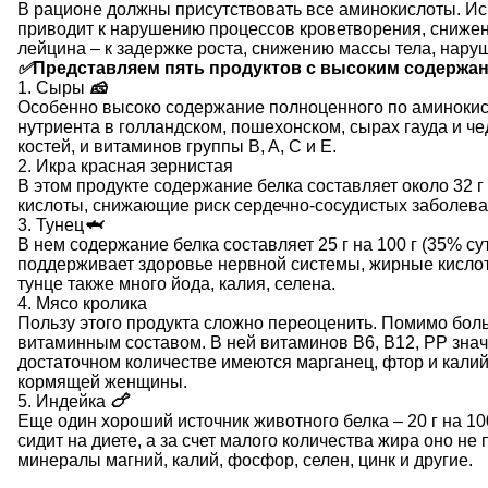
В рационе должны присутствовать все аминокислоты. Ис
приводит к нарушению процессов кроветворения, снижен
лейцина – к задержке роста, снижению массы тела, нару
✅
Представляем пять продуктов с высоким содержан
1. Сыры
🧀
Особенно высоко содержание полноценного по аминокисло
нутриента в голландском, пошехонском, сырах гауда и ч
костей, и витаминов группы B, A, C и E.
2. Икра красная зернистая
В этом продукте содержание белка составляет около 32 г 
кислоты, снижающие риск сердечно-сосудистых заболева
3. Тунец
🦈
В нем содержание белка составляет 25 г на 100 г (35% с
поддерживает здоровье нервной системы, жирные кислот
тунце также много йода, калия, селена.
4. Мясо кролика
Пользу этого продукта сложно переоценить. Помимо боль
витаминным составом. В ней витаминов В6, В12, РР значи
достаточном количестве имеются марганец, фтор и калий.
кормящей женщины.
5. Индейка
🍗
Еще один хороший источник животного белка – 20 г на 10
сидит на диете, а за счет малого количества жира оно н
минералы магний, калий, фосфор, селен, цинк и другие.