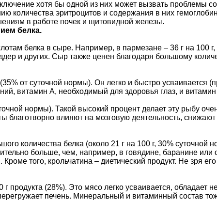
ключение хотя бы одной из них может вызвать проблемы со
ию количества эритроцитов и содержания в них гемоглобин
шениям в работе почек и щитовидной железы.
ием белка.
там белка в сыре. Например, в пармезане – 36 г на 100 г,
еддер и других. Сыр также ценен благодаря большому колич
(35% от суточной нормы). Он легко и быстро усваивается (п
ний, витамин А, необходимый для здоровья глаз, и витами
уточной нормы). Такой высокий процент делает эту рыбу оче
ы благотворно влияют на мозговую деятельность, снижают
шого количества белка (около 21 г на 100 г, 30% суточной
тельно больше, чем, например, в говядине, баранине или с
 Кроме того, крольчатина – диетический продукт. Не зря ег
0 г продукта (28%). Это мясо легко усваивается, обладает 
е перегружает печень. Минеральный и витаминный состав тож