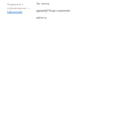
Эл. почта:
Поддержка и
сопровождение —
gigepid@79cge.rospotrebn
ТайгерСофт
adzor.ru