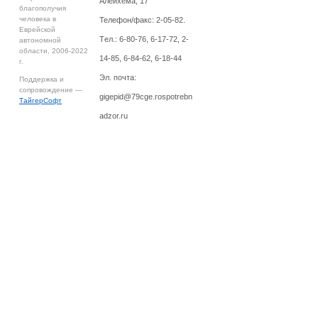
Алейхема, 17
благополучия
человека в
Телефон/факс: 2-05-82.
Еврейской
Tел.: 6-80-76, 6-17-72, 2-
автономной
области, 2006-2022
14-85, 6-84-62, 6-18-44
г.
Эл. почта:
Поддержка и
сопровождение —
gigepid@79cge.rospotrebn
ТайгерСофт
adzor.ru