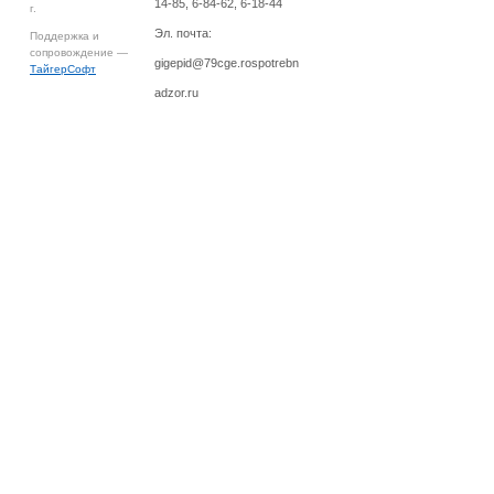
14-85, 6-84-62, 6-18-44
г.
Эл. почта:
Поддержка и
сопровождение —
gigepid@79cge.rospotrebn
ТайгерСофт
adzor.ru