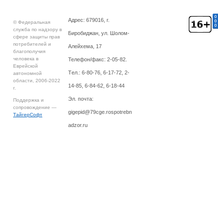
Адрес: 679016, г.
© Федеральная
служба по надзору в
Биробиджан, ул. Шолом-
сфере защиты прав
потребителей и
Алейхема, 17
благополучия
человека в
Телефон/факс: 2-05-82.
Еврейской
Tел.: 6-80-76, 6-17-72, 2-
автономной
области, 2006-2022
14-85, 6-84-62, 6-18-44
г.
Эл. почта:
Поддержка и
сопровождение —
gigepid@79cge.rospotrebn
ТайгерСофт
adzor.ru