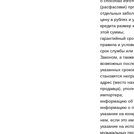
о способах изгот
(расфасовки) пр
отдельных забол
цену в рублях и 
кредита размер 
этой суммы;
гарантийный срок
правила и услови
срок службы или 
Законом, а такж
возможных после
указанных сроко
становятся непр
адрес (место на
продавца), упол
импортера;
информацию об о
информацию о пр
указание на конк
нем, если это им
указание на исп
музыкальных про