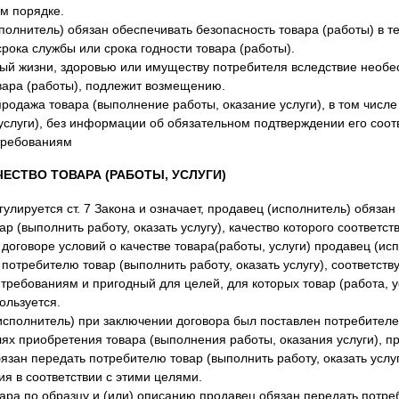
м порядке.
сполнитель) обязан обеспечивать безопасность товара (работы) в т
рока службы или срока годности товара (работы).
ый жизни, здоровью или имуществу потребителя вследствие необе
вара (работы), подлежит возмещению.
продажа товара (выполнение работы, оказание услуги), в том числ
 услуги), без информации об обязательном подтверждении его соот
требованиям
ЧЕСТВО ТОВАРА (РАБОТЫ, УСЛУГИ)
улируется ст. 7 Закона и означает, продавец (исполнитель) обязан
р (выполнить работу, оказать услугу), качество которого соответств
 договоре условий о качестве товара(работы, услуги) продавец (ис
 потребителю товар (выполнить работу, оказать услугу), соответс
ребованиям и пригодный для целей, для которых товар (работа, ус
ользуется.
исполнитель) при заключении договора был поставлен потребителе
лях приобретения товара (выполнения работы, оказания услуги), п
язан передать потребителю товар (выполнить работу, оказать услу
ия в соответствии с этими целями.
ара по образцу и (или) описанию продавец обязан передать потре