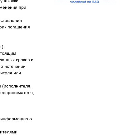
 упаковки
именения при
доставлении
афик погашения
г);
астоящим
занных сроков и
по истечении
бителя или
 (исполнителя,
редпринимателя,
 и информацию о
нителями