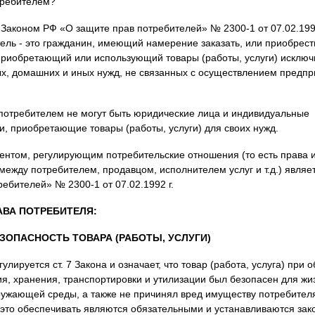
требителем?
с Законом РФ «О защите прав потребителей» № 2300-1 от 07.02.1992
тель - это гражданин, имеющий намерение заказать, или приобрест
риобретающий или использующий товары (работы, услуги) исключ
х, домашних и иных нужд, не связанных с осуществлением предп
потребителем не могут быть юридические лица и индивидуальные
, приобретающие товары (работы, услуги) для своих нужд.
нтом, регулирующим потребительские отношения (то есть права и
 между потребителем, продавцом, исполнителем услуг и т.д.) являе
ебителей» № 2300-1 от 07.02.1992 г.
ВА ПОТРЕБИТЕЛЯ:
ЕЗОПАСНОСТЬ ТОВАРА (РАБОТЫ, УСЛУГИ)
улируется ст. 7 Закона и означает, что товар (работа, услуга) при
ия, хранения, транспортировки и утилизации был безопасен для жи
ружающей среды, а также не причинял вред имуществу потребител
это обеспечивать являются обязательными и устанавливаются зак