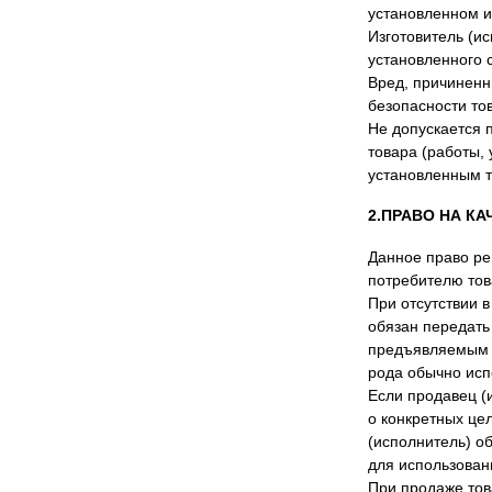
установленном и
Изготовитель (и
установленного с
Вред, причиненн
безопасности то
Не допускается 
товара (работы,
установленным 
2.ПРАВО НА КА
Данное право рег
потребителю това
При отсутствии в
обязан передать
предъявляемым т
рода обычно исп
Если продавец (
о конкретных це
(исполнитель) об
для использован
При продаже тов