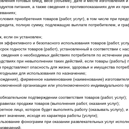
овления готовых блюд, весе (объеме), дате и месте изготовления и
одуктов питания, а также сведения о противопоказаниях для их пр
еваниях;
условия приобретения товаров (работ, услуг), в том числе при пре
кредита, полную сумму, подлежащую выплате потребителем, и гр
, если он установлен;
я эффективного и безопасного использования товаров (работ, услу
срок годности товаров (работ), установленный в соответствии с н
е сведения о необходимых действиях потребителя по истечении ука
дствиях при невыполнении таких действий, если товары (работы) 
в представляют опасность для жизни, здоровья и имущества потре
игодными для использования по назначению;
хождения), фирменное наименование (наименование) изготовителя
номоченной организации или уполномоченного индивидуального п
бязательном подтверждении соответствия товаров (работ, услуг);
авилах продажи товаров (выполнения работ, оказания услуг);
ретное лицо, которое будет выполнять работу (оказывать услугу),
еет значение, исходя из характера работы (услуги);
ользование фонограмм при оказании развлекательных услуг испол
изведений.