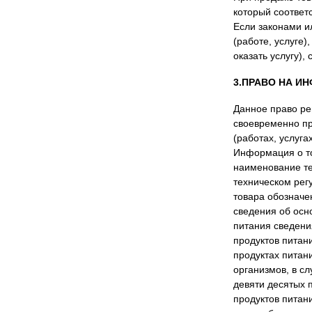
который соответс
Если законами и
(работе, услуге)
оказать услугу),
3.ПРАВО НА ИН
Данное право рег
своевременно п
(работах, услуг
Информация о то
наименование те
техническом рег
товара обозначе
сведения об осно
питания сведени
продуктов питан
продуктах пита
организмов, в с
девяти десятых 
продуктов питан