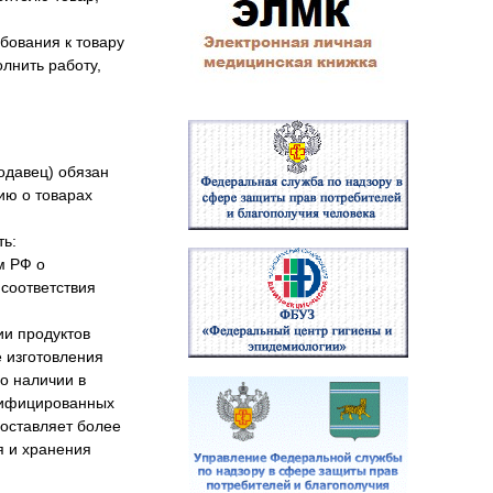
бования к товару
олнить работу,
родавец) обязан
ию о товарах
ть:
м РФ о
соответствия
ии продуктов
е изготовления
о наличии в
дифицированных
составляет более
я и хранения