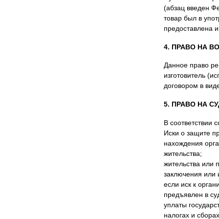
(абзац введен Ф
товар был в упо
предоставлена 
4. ПРАВО НА 
Данное право рег
изготовитель (ис
договором в вид
5. ПРАВО НА 
В соответствии 
Иски о защите п
нахождения орга
жительства;
жительства или 
заключения или 
если иск к орга
предъявлен в су
уплаты государс
налогах и сборах