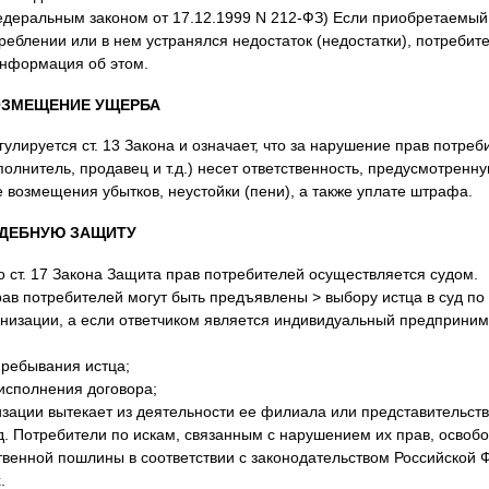
едеральным законом от 17.12.1999 N 212-ФЗ) Если приобретаемы
треблении или в нем устранялся недостаток (недостатки), потреби
информация об этом.
ВОЗМЕЩЕНИЕ УЩЕРБА
улируется ст. 13 Закона и означает, что за нарушение прав потреб
полнитель, продавец и т.д.) несет ответственность, предусмотренн
е возмещения убытков, неустойки (пени), а также уплате штрафа.
СУДЕБНУЮ ЗАЩИТУ
со ст. 17 Закона Защита прав потребителей осуществляется судом.
рав потребителей могут быть предъявлены > выбору истца в суд по 
низации, а если ответчиком является индивидуальный предпринима
пребывания истца;
исполнения договора;
низации вытекает из деятельности ее филиала или представительств
д. Потребители по искам, связанным с нарушением их прав, освоб
твенной пошлины в соответствии с законодательством Российской 
.