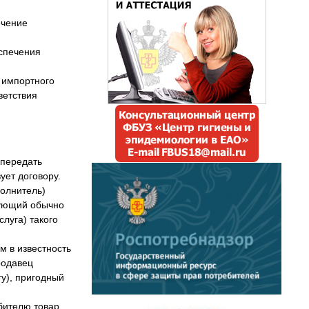
ечение
спечения
е импортного
ветствия
 передать
ует договору.
полнитель)
твующий обычно
луга) такого
м в известность
родавец
гу), пригодный
бителю товар,