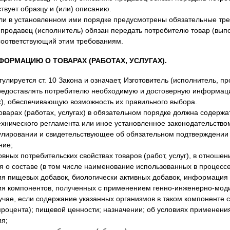
твует образцу и (или) описанию.
ли в установленном ими порядке предусмотрены обязательные тре
, продавец (исполнитель) обязан передать потребителю товар (вып
 соответствующий этим требованиям.
ФОРМАЦИЮ О ТОВАРАХ (РАБОТАХ, УСЛУГАХ).
улируется ст. 10 Закона и означает, Изготовитель (исполнитель, п
редоставлять потребителю необходимую и достоверную информац
ах), обеспечивающую возможность их правильного выбора.
варах (работах, услугах) в обязательном порядке должна содержа
хнического регламента или иное установленное законодательство
улировании и свидетельствующее об обязательном подтверждении 
ние;
вных потребительских свойствах товаров (работ, услуг), в отношен
я о составе (в том числе наименование использованных в процесс
ия пищевых добавок, биологически активных добавок, информация 
ния компонентов, полученных с применением генно-инженерно-мо
лучае, если содержание указанных организмов в таком компоненте 
процента); пищевой ценности; назначении; об условиях применени
ия;