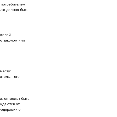
й потребителем
телю должна быть
ителей
ую законом или
месту:
тель, - его
а, он может быть
ождаются от
Федерации о