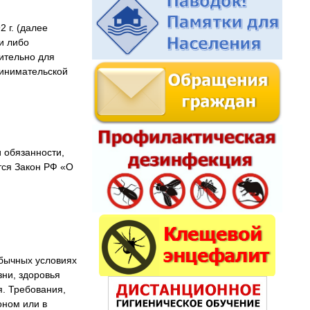
 г. (далее
и либо
ительно для
ринимательской
 обязанности,
тся Закон РФ «О
 обычных условиях
зни, здоровья
я. Требования,
оном или в