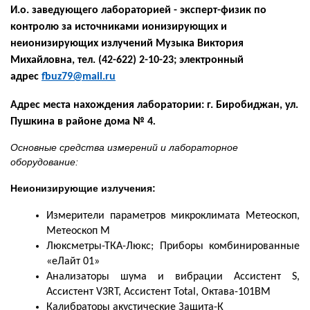
И.о. заведующего лабораторией - эксперт-физик по
контролю за источниками ионизирующих и
неионизирующих излучений Музыка Виктория
Михайловна, тел. (42-622) 2-10-23; электронный
адрес
fbuz79@mail.ru
Адрес места нахождения лаборатории: г. Биробиджан, ул.
Пушкина в районе дома № 4
.
Основные средства измерений и лабораторное
оборудование:
Неионизирующие излучения:
Измерители параметров микроклимата Метеоскоп,
Метеоскоп М
Люксметры-ТКА-Люкс;
Приборы комбинированные
«еЛайт 01»
Анализаторы шума и вибрации Ассистент S,
Ассистент V3RT, Ассистент
Total
, Октава-101ВМ
Калибраторы акустические Защита-К