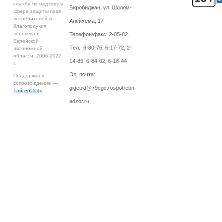
служба по надзору в
Биробиджан, ул. Шолом-
сфере защиты прав
потребителей и
Алейхема, 17
благополучия
человека в
Телефон/факс: 2-05-82.
Еврейской
Tел.: 6-80-76, 6-17-72, 2-
автономной
области, 2006-2022
14-85, 6-84-62, 6-18-44
г.
Эл. почта:
Поддержка и
сопровождение —
gigepid@79cge.rospotrebn
ТайгерСофт
adzor.ru