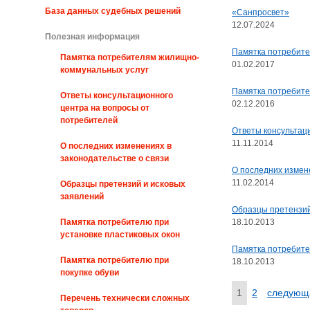
База данных судебных решений
«Санпросвет»
12.07.2024
Полезная информация
Памятка потребител
Памятка потребителям жилищно-
01.02.2017
коммунальных услуг
Памятка потребите
Ответы консультационного
02.12.2016
центра на вопросы от
потребителей
Ответы консультац
11.11.2014
О последних изменениях в
законодательстве о связи
О последних измене
11.02.2014
Образцы претензий и исковых
заявлений
Образцы претензий
18.10.2013
Памятка потребителю при
установке пластиковых окон
Памятка потребите
Памятка потребителю при
18.10.2013
покупке обуви
Текущая
1
Page
2
Следую
следующ
Нумерация
Перечень технически сложных
страница
страница