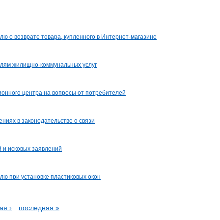
ю о возврате товара, купленного в Интернет-магазине
лям жилищно-коммунальных услуг
ионного центра на вопросы от потребителей
ниях в законодательстве о связи
 и исковых заявлений
лю при установке пластиковых окон
щая
ая ›
Последняя
последняя »
страница